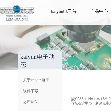
kaiyun电子首
产品中心
页
kaiyun电子动
态
SEEPEX DYNAMIC
关于kaiyun电子
软件下载
公司新闻