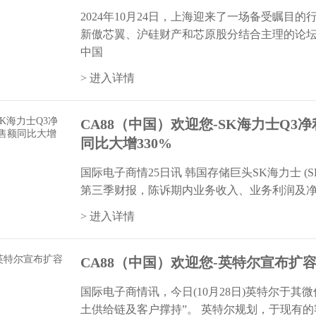
2024年10月24日，上海迎来了一场备受瞩目的
新傲芯翼、沪硅财产和芯原股分结合主理的论坛，
中国
> 进入详情
CA88（中国）欢迎您-SK海力士Q3
同比大增330%
国际电子商情25日讯 韩国存储巨头SK海力士 (SK hy
第三季财报，陈诉期内业务收入、业务利润及净
> 进入详情
CA88（中国）欢迎您-英特尔宣布扩
国际电子商情讯，今日(10月28日)英特尔于
土供给链及客户撑持”。 英特尔规划，于现有