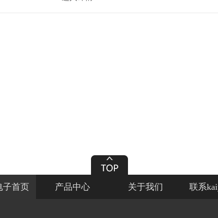
n电子首页
产品中心
关于我们
联系ka