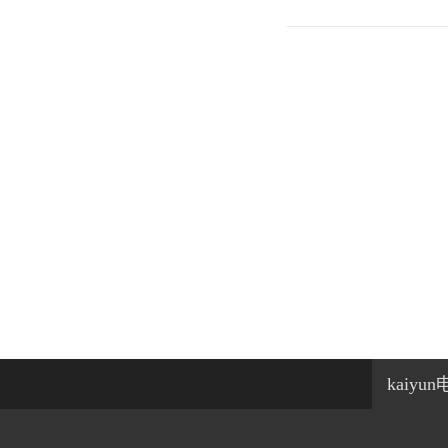
kaiyu