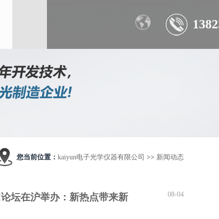
1382
您当前位置：
kaiyun电子光学仪器有限公司
>>
新闻动态
08-04
SOI论坛在沪举办：新热点带来新