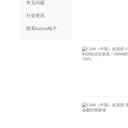
常见问题
行业资讯
联系kaiyun电子