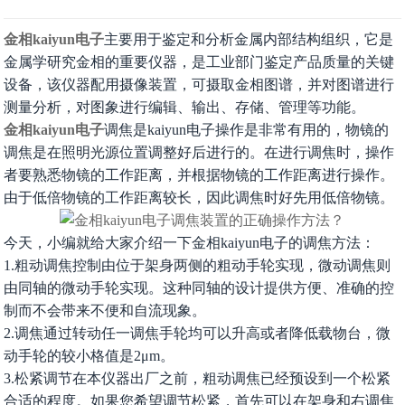
金相kaiyun电子
主要用于鉴定和分析金属内部结构组织，它是
金属学研究金相的重要仪器，是工业部门鉴定产品质量的关键
设备，该仪器配用摄像装置，可摄取金相图谱，并对图谱进行
测量分析，对图象进行编辑、输出、存储、管理等功能。
金相kaiyun电子
调焦是kaiyun电子操作是非常有用的，物镜的
调焦是在照明光源位置调整好后进行的。在进行调焦时，操作
者要熟悉物镜的工作距离，并根据物镜的工作距离进行操作。
由于低倍物镜的工作距离较长，因此调焦时好先用低倍物镜。
今天，小编就给大家介绍一下金相kaiyun电子的调焦方法：
1.粗动调焦控制由位于架身两侧的粗动手轮实现，微动调焦则
由同轴的微动手轮实现。这种同轴的设计提供方便、准确的控
制而不会带来不便和自流现象。
2.调焦通过转动任一调焦手轮均可以升高或者降低载物台，微
动手轮的较小格值是2μm。
3.松紧调节在本仪器出厂之前，粗动调焦已经预设到一个松紧
合适的程度。如果您希望调节松紧，首先可以在架身和右调焦